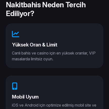
Nakitbahis Neden Tercih
Ediliyor?
Yüksek Oran & Limit
Canlı bahis ve casino için en yüksek oranlar, VIP
masalarda limitsiz oyun.
Mobil Uyum
iOS ve Android için optimize edilmiş mobil site ve