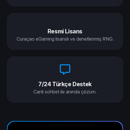
Resmi Lisans
Curaçao eGaming lisanslı ve denetlenmiş RNG.
7/24 Türkçe Destek
Canlı sohbet ile anında çözüm.