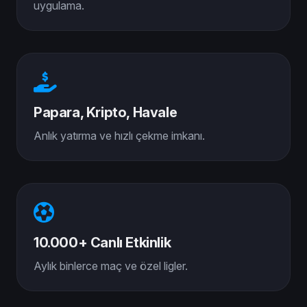
uygulama.
Papara, Kripto, Havale
Anlık yatırma ve hızlı çekme imkanı.
10.000+ Canlı Etkinlik
Aylık binlerce maç ve özel ligler.