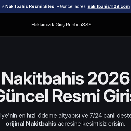
⚡
Nakitbahis Resmi Sitesi
– Güncel adres:
nakitbahis1109.com
Hakkımızda
Giriş Rehberi
SSS
Nakitbahis 2026
Güncel Resmi Giri
iye'nin en hızlı ödeme altyapısı ve 7/24 canlı deste
orijinal Nakitbahis
adresine kesintisiz erişim.