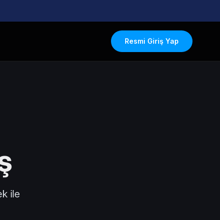
Resmi Giriş Yap
ş
k ile