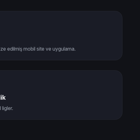
ize edilmiş mobil site ve uygulama.
ik
ligler.