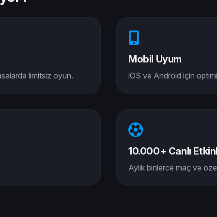
Mobil Uyum
salarda limitsiz oyun.
iOS ve Android için optim
10.000+ Canlı Etkinl
Aylık binlerce maç ve özel 