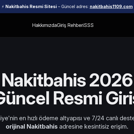
⚡
Nakitbahis Resmi Sitesi
– Güncel adres:
nakitbahis1109.com
Hakkımızda
Giriş Rehberi
SSS
Nakitbahis 2026
Güncel Resmi Giri
iye'nin en hızlı ödeme altyapısı ve 7/24 canlı deste
orijinal Nakitbahis
adresine kesintisiz erişim.