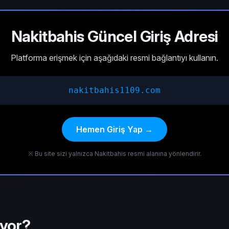
Nakitbahis Güncel Giriş Adresi
Platforma erişmek için aşağıdaki resmi bağlantıyı kullanın.
nakitbahis1109.com
Hemen Giriş Yap →
※ Bu site sizi yalnızca Nakitbahis resmi alanına yönlendirir.
iyor?