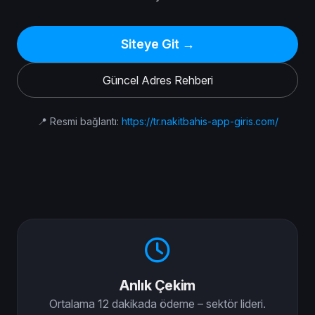
Siteye Git →
Güncel Adres Rehberi
📍 Resmi bağlantı:
https://tr.nakitbahis-app-giris.com/
Anlık Çekim
Ortalama 12 dakikada ödeme – sektör lideri.