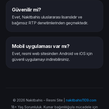
Güvenilir mi?
Evet, Nakitbahis uluslararası lisanslıdır ve
bağımsız RTP denetimlerinden geçmektedir.
Mobil uygulaması var mı?
Evet, resmi web sitesinden Android ve iOS için
güvenli uygulamayı indirebilirsiniz.
© 2026 Nakitbahis – Resmi Site |
nakitbahis1109.com
18+ Yaş Sorumluluk. Kumar bağımlılığıyla mücadele için