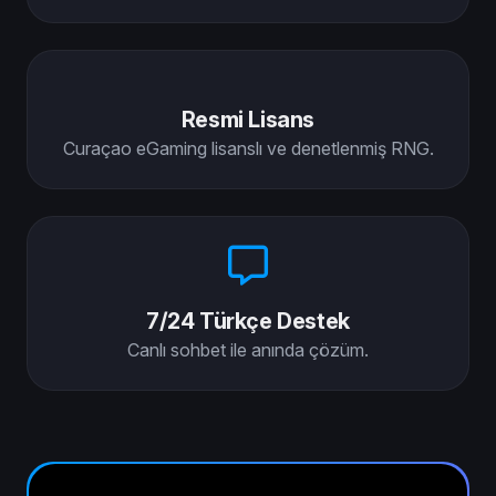
Resmi Lisans
Curaçao eGaming lisanslı ve denetlenmiş RNG.
7/24 Türkçe Destek
Canlı sohbet ile anında çözüm.