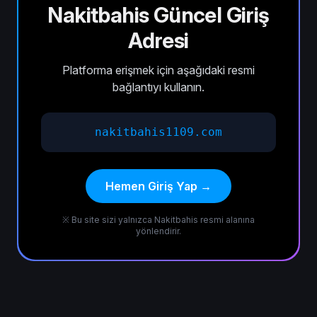
Nakitbahis Güncel Giriş
Adresi
Platforma erişmek için aşağıdaki resmi
bağlantıyı kullanın.
nakitbahis1109.com
Hemen Giriş Yap →
※ Bu site sizi yalnızca Nakitbahis resmi alanına
yönlendirir.