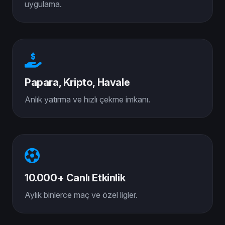
uygulama.
Papara, Kripto, Havale
Anlık yatırma ve hızlı çekme imkanı.
10.000+ Canlı Etkinlik
Aylık binlerce maç ve özel ligler.