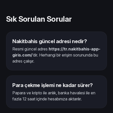
Sık Sorulan Sorular
Nakitbahis güncel adresi nedir?
Resmi güncel adres
https://tr.nakitbahis-app-
giris.com/
‘dir. Herhangi bir erişim sorununda bu
adres çalışır.
Para çekme işlemi ne kadar sürer?
Papara ve kripto ile anlık, banka havalesi ile en
fazla 12 saat içinde hesabınıza aktarılır.