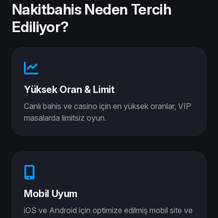
Nakitbahis Neden Tercih
Ediliyor?
Yüksek Oran & Limit
Canlı bahis ve casino için en yüksek oranlar, VIP
masalarda limitsiz oyun.
Mobil Uyum
iOS ve Android için optimize edilmiş mobil site ve