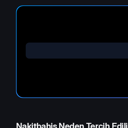
Nakitbahis Neden Tercih Edil