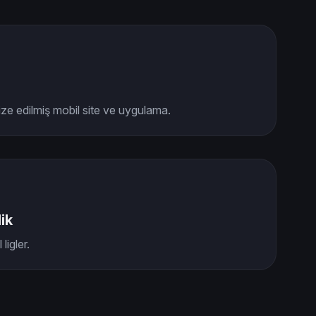
ize edilmiş mobil site ve uygulama.
ik
ligler.