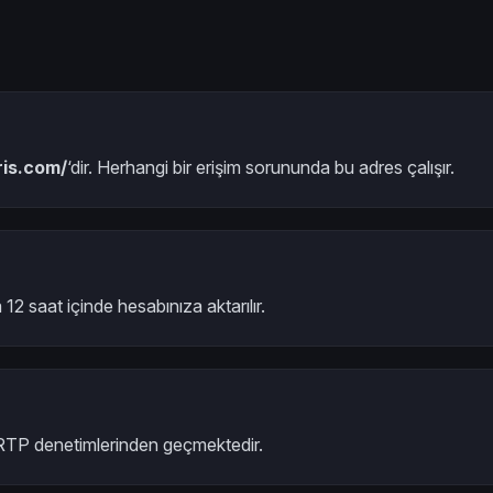
ris.com/
‘dir. Herhangi bir erişim sorununda bu adres çalışır.
 12 saat içinde hesabınıza aktarılır.
z RTP denetimlerinden geçmektedir.