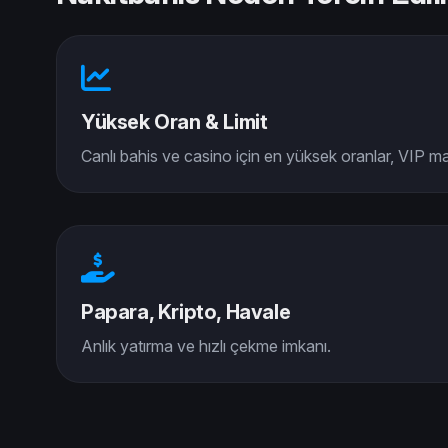
Yüksek Oran & Limit
Canlı bahis ve casino için en yüksek oranlar, VIP ma
Papara, Kripto, Havale
Anlık yatırma ve hızlı çekme imkanı.