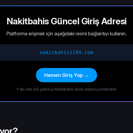
Nakitbahis Güncel Giriş Adresi
Platforma erişmek için aşağıdaki resmi bağlantıyı kullanın.
nakitbahis1109.com
Hemen Giriş Yap →
※ Bu site sizi yalnızca Nakitbahis resmi alanına yönlendirir.
iyor?