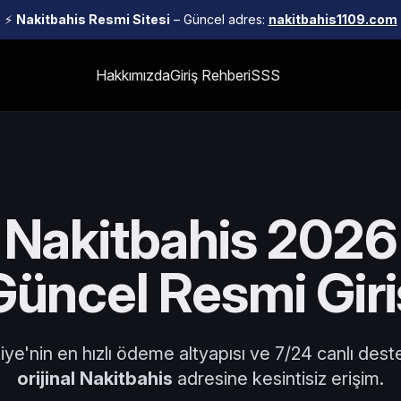
⚡
Nakitbahis Resmi Sitesi
– Güncel adres:
nakitbahis1109.com
Hakkımızda
Giriş Rehberi
SSS
Nakitbahis 2026
Güncel Resmi Giri
iye'nin en hızlı ödeme altyapısı ve 7/24 canlı deste
orijinal Nakitbahis
adresine kesintisiz erişim.