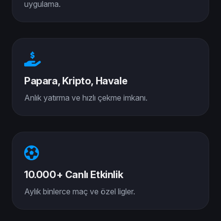
uygulama.
Papara, Kripto, Havale
Anlık yatırma ve hızlı çekme imkanı.
10.000+ Canlı Etkinlik
Aylık binlerce maç ve özel ligler.