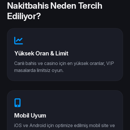
Nakitbahis Neden Tercih
Ediliyor?
Yüksek Oran & Limit
Canlı bahis ve casino için en yüksek oranlar, VIP
masalarda limitsiz oyun.
Mobil Uyum
iOS ve Android için optimize edilmiş mobil site ve