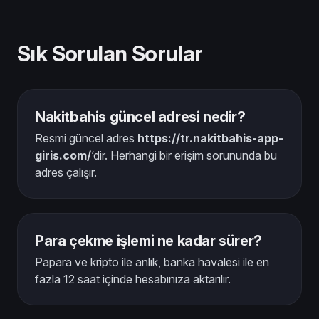
Sık Sorulan Sorular
Nakitbahis güncel adresi nedir?
Resmi güncel adres
https://tr.nakitbahis-app-
giris.com/
‘dir. Herhangi bir erişim sorununda bu
adres çalışır.
Para çekme işlemi ne kadar sürer?
Papara ve kripto ile anlık, banka havalesi ile en
fazla 12 saat içinde hesabınıza aktarılır.