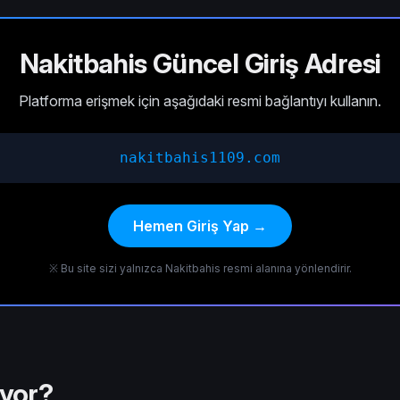
Nakitbahis Güncel Giriş Adresi
Platforma erişmek için aşağıdaki resmi bağlantıyı kullanın.
nakitbahis1109.com
Hemen Giriş Yap →
※ Bu site sizi yalnızca Nakitbahis resmi alanına yönlendirir.
iyor?