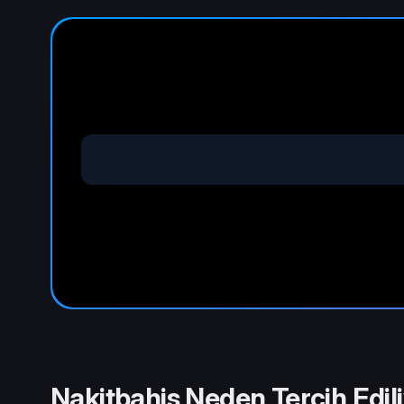
Nakitbahis Neden Tercih Edil