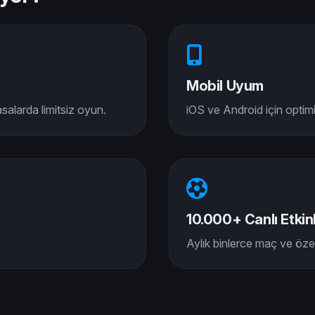
Mobil Uyum
salarda limitsiz oyun.
iOS ve Android için optim
10.000+ Canlı Etkinl
Aylık binlerce maç ve özel 