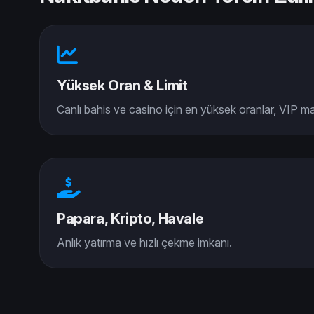
Yüksek Oran & Limit
Canlı bahis ve casino için en yüksek oranlar, VIP ma
Papara, Kripto, Havale
Anlık yatırma ve hızlı çekme imkanı.