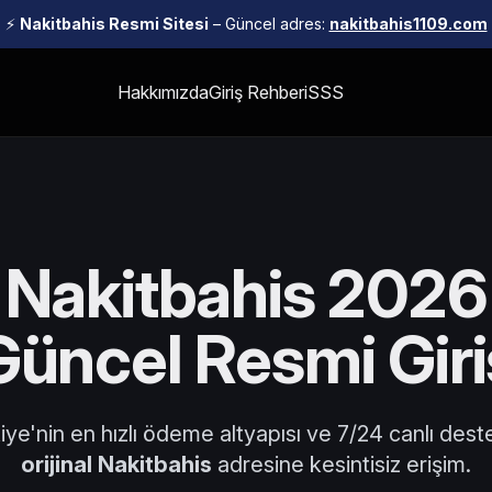
⚡
Nakitbahis Resmi Sitesi
– Güncel adres:
nakitbahis1109.com
Hakkımızda
Giriş Rehberi
SSS
Nakitbahis 2026
Güncel Resmi Giri
iye'nin en hızlı ödeme altyapısı ve 7/24 canlı deste
orijinal Nakitbahis
adresine kesintisiz erişim.