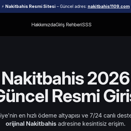
⚡
Nakitbahis Resmi Sitesi
– Güncel adres:
nakitbahis1109.com
Hakkımızda
Giriş Rehberi
SSS
Nakitbahis 2026
Güncel Resmi Giri
iye'nin en hızlı ödeme altyapısı ve 7/24 canlı deste
orijinal Nakitbahis
adresine kesintisiz erişim.