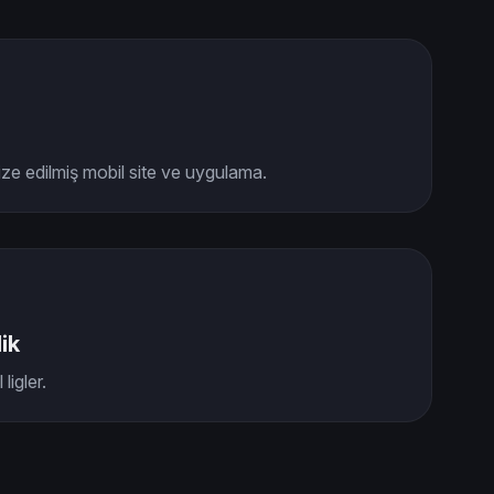
ize edilmiş mobil site ve uygulama.
ik
ligler.