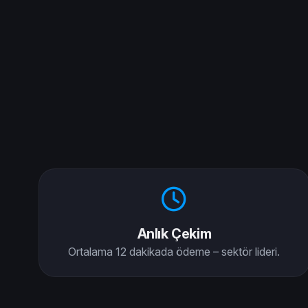
Anlık Çekim
Ortalama 12 dakikada ödeme – sektör lideri.