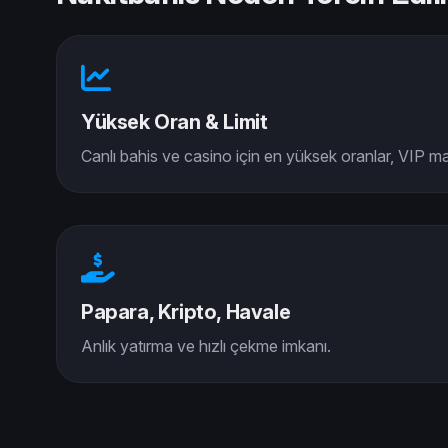
Yüksek Oran & Limit
Canlı bahis ve casino için en yüksek oranlar, VIP ma
Papara, Kripto, Havale
Anlık yatırma ve hızlı çekme imkanı.