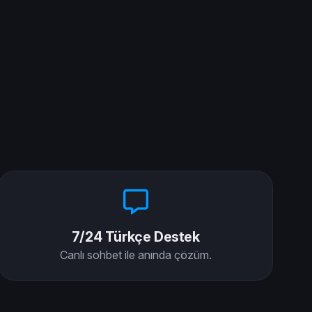
7/24 Türkçe Destek
Canlı sohbet ile anında çözüm.