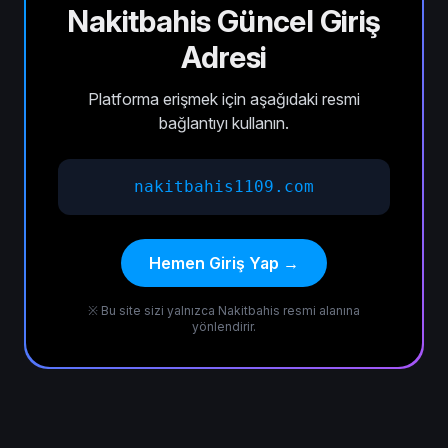
Nakitbahis Güncel Giriş
Adresi
Platforma erişmek için aşağıdaki resmi
bağlantıyı kullanın.
nakitbahis1109.com
Hemen Giriş Yap →
※ Bu site sizi yalnızca Nakitbahis resmi alanına
yönlendirir.