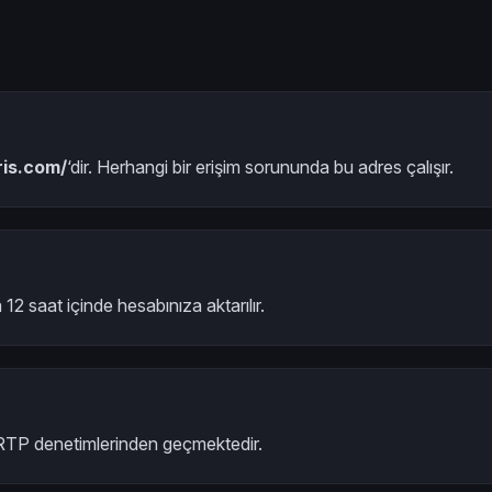
ris.com/
‘dir. Herhangi bir erişim sorununda bu adres çalışır.
 12 saat içinde hesabınıza aktarılır.
z RTP denetimlerinden geçmektedir.