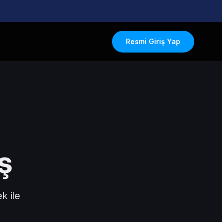
Resmi Giriş Yap
ş
k ile