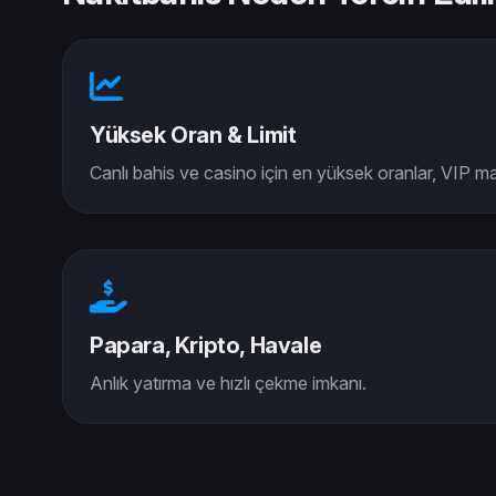
Yüksek Oran & Limit
Canlı bahis ve casino için en yüksek oranlar, VIP ma
Papara, Kripto, Havale
Anlık yatırma ve hızlı çekme imkanı.