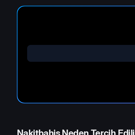
Nakitbahis Neden Tercih Edil