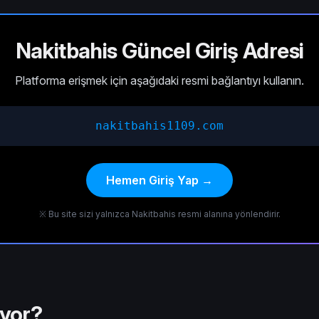
Nakitbahis Güncel Giriş Adresi
Platforma erişmek için aşağıdaki resmi bağlantıyı kullanın.
nakitbahis1109.com
Hemen Giriş Yap →
※ Bu site sizi yalnızca Nakitbahis resmi alanına yönlendirir.
iyor?