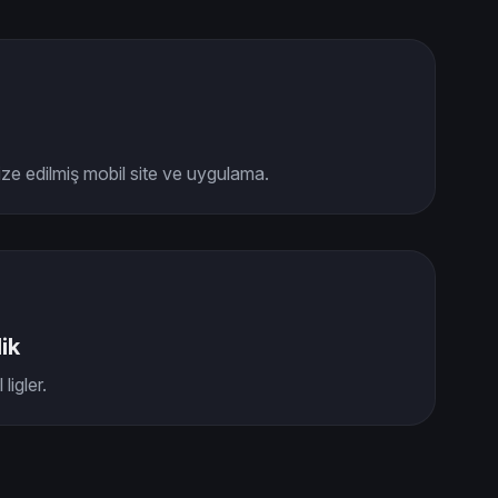
ize edilmiş mobil site ve uygulama.
ik
ligler.