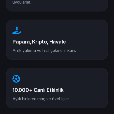
uygulama.
Papara, Kripto, Havale
Anlık yatırma ve hızlı çekme imkanı.
10.000+ Canlı Etkinlik
Aylık binlerce maç ve özel ligler.