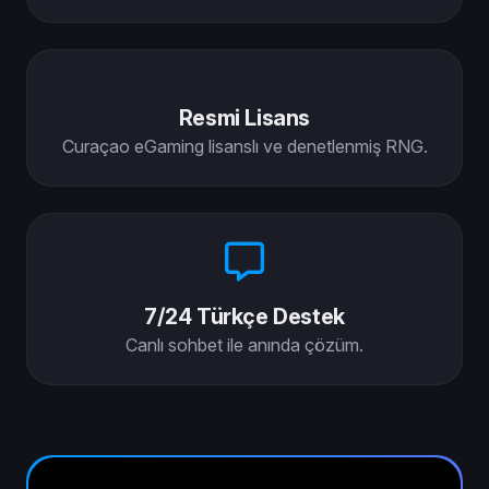
Resmi Lisans
Curaçao eGaming lisanslı ve denetlenmiş RNG.
7/24 Türkçe Destek
Canlı sohbet ile anında çözüm.