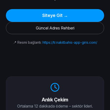
Siteye Git →
Güncel Adres Rehberi
📍 Resmi bağlantı:
https://tr.nakitbahis-app-giris.com/
Anlık Çekim
Ortalama 12 dakikada ödeme – sektör lideri.