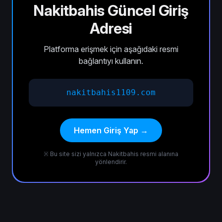
Nakitbahis Güncel Giriş
Adresi
Platforma erişmek için aşağıdaki resmi
bağlantıyı kullanın.
nakitbahis1109.com
Hemen Giriş Yap →
※ Bu site sizi yalnızca Nakitbahis resmi alanına
yönlendirir.