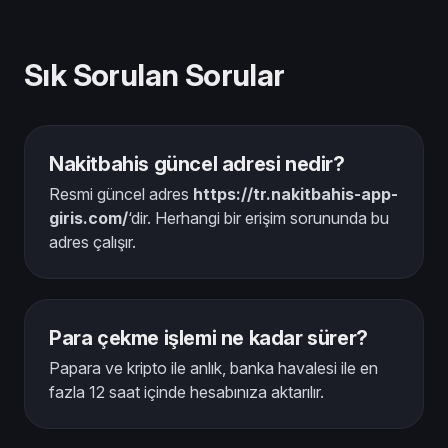
Sık Sorulan Sorular
Nakitbahis güncel adresi nedir?
Resmi güncel adres
https://tr.nakitbahis-app-
giris.com/
‘dir. Herhangi bir erişim sorununda bu
adres çalışır.
Para çekme işlemi ne kadar sürer?
Papara ve kripto ile anlık, banka havalesi ile en
fazla 12 saat içinde hesabınıza aktarılır.