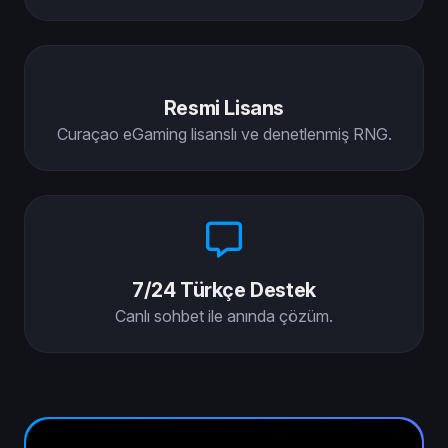
Resmi Lisans
Curaçao eGaming lisanslı ve denetlenmiş RNG.
7/24 Türkçe Destek
Canlı sohbet ile anında çözüm.