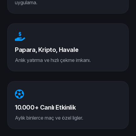
uygulama.
Papara, Kripto, Havale
Anlık yatırma ve hızlı çekme imkanı.
10.000+ Canlı Etkinlik
Aylık binlerce maç ve özel ligler.