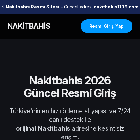
⚡
Nakitbahis Resmi Sitesi
– Güncel adres:
nakitbahis1109.com
NAKİTBAHİS
Resmi Giriş Yap
Nakitbahis 2026
Güncel Resmi Giriş
Türkiye'nin en hızlı ödeme altyapısı ve 7/24
canlı destek ile
orijinal Nakitbahis
adresine kesintisiz
erişim.