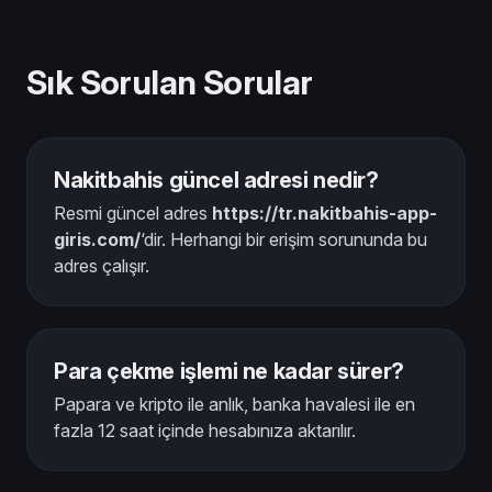
Sık Sorulan Sorular
Nakitbahis güncel adresi nedir?
Resmi güncel adres
https://tr.nakitbahis-app-
giris.com/
‘dir. Herhangi bir erişim sorununda bu
adres çalışır.
Para çekme işlemi ne kadar sürer?
Papara ve kripto ile anlık, banka havalesi ile en
fazla 12 saat içinde hesabınıza aktarılır.