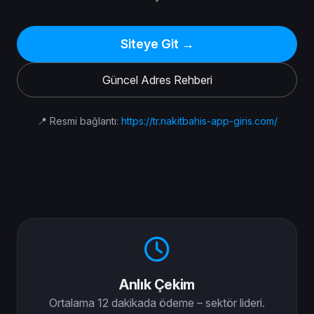
Siteye Git →
Güncel Adres Rehberi
📍 Resmi bağlantı:
https://tr.nakitbahis-app-giris.com/
Anlık Çekim
Ortalama 12 dakikada ödeme – sektör lideri.