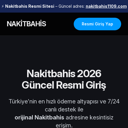
⚡
Nakitbahis Resmi Sitesi
– Güncel adres:
nakitbahis1109.com
NAKİTBAHİS
Resmi Giriş Yap
Nakitbahis 2026
Güncel Resmi Giriş
Türkiye'nin en hızlı ödeme altyapısı ve 7/24
canlı destek ile
orijinal Nakitbahis
adresine kesintisiz
erişim.