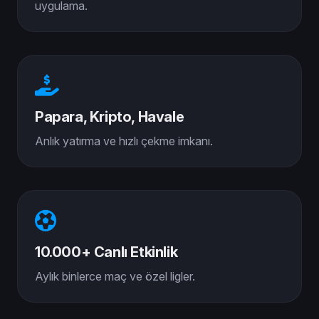
uygulama.
Papara, Kripto, Havale
Anlık yatırma ve hızlı çekme imkanı.
10.000+ Canlı Etkinlik
Aylık binlerce maç ve özel ligler.