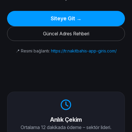
Siteye Git →
Güncel Adres Rehberi
📍 Resmi bağlantı:
https://tr.nakitbahis-app-giris.com/
Anlık Çekim
Ortalama 12 dakikada ödeme – sektör lideri.