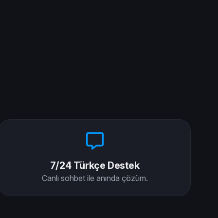
7/24 Türkçe Destek
Canlı sohbet ile anında çözüm.