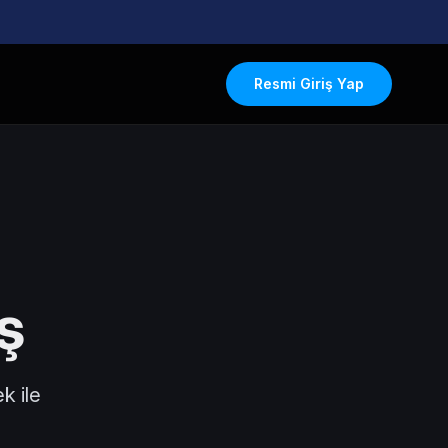
Resmi Giriş Yap
ş
k ile