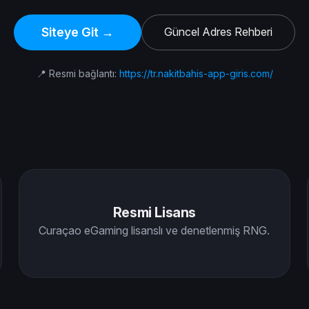
Siteye Git →
Güncel Adres Rehberi
📍 Resmi bağlantı:
https://tr.nakitbahis-app-giris.com/
Resmi Lisans
Curaçao eGaming lisanslı ve denetlenmiş RNG.