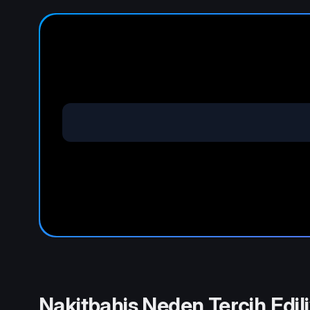
Nakitbahis Neden Tercih Edil