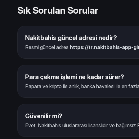
Sık Sorulan Sorular
Nakitbahis güncel adresi nedir?
Resmi güncel adres
https://tr.nakitbahis-app-gi
Para çekme işlemi ne kadar sürer?
Papara ve kripto ile anlık, banka havalesi ile en fazla
Güvenilir mi?
Evet, Nakitbahis uluslararası lisanslıdır ve bağımsı