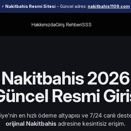
⚡
Nakitbahis Resmi Sitesi
– Güncel adres:
nakitbahis1109.com
Hakkımızda
Giriş Rehberi
SSS
Nakitbahis 2026
Güncel Resmi Giri
iye'nin en hızlı ödeme altyapısı ve 7/24 canlı deste
orijinal Nakitbahis
adresine kesintisiz erişim.