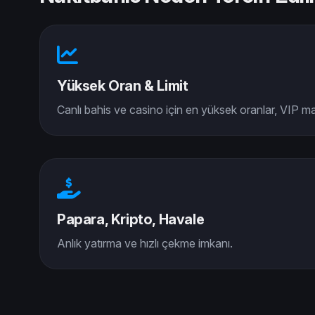
Yüksek Oran & Limit
Canlı bahis ve casino için en yüksek oranlar, VIP ma
Papara, Kripto, Havale
Anlık yatırma ve hızlı çekme imkanı.