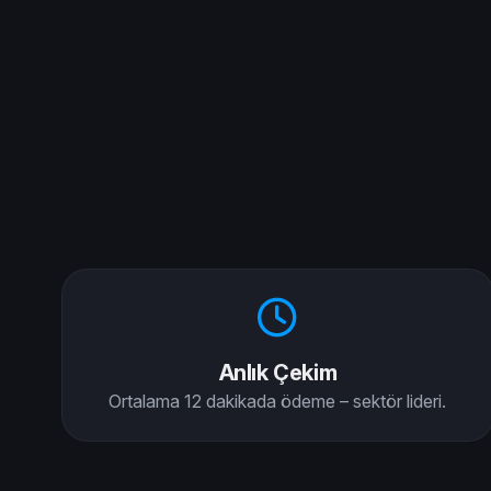
Anlık Çekim
Ortalama 12 dakikada ödeme – sektör lideri.