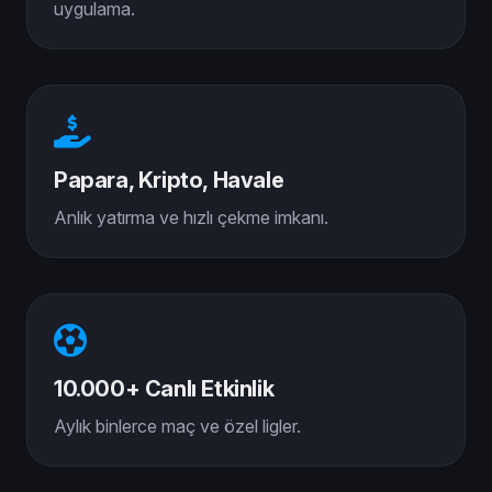
uygulama.
Papara, Kripto, Havale
Anlık yatırma ve hızlı çekme imkanı.
10.000+ Canlı Etkinlik
Aylık binlerce maç ve özel ligler.