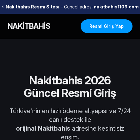
⚡
Nakitbahis Resmi Sitesi
– Güncel adres:
nakitbahis1109.com
NAKİTBAHİS
Resmi Giriş Yap
Nakitbahis 2026
Güncel Resmi Giriş
Türkiye'nin en hızlı ödeme altyapısı ve 7/24
canlı destek ile
orijinal Nakitbahis
adresine kesintisiz
erişim.