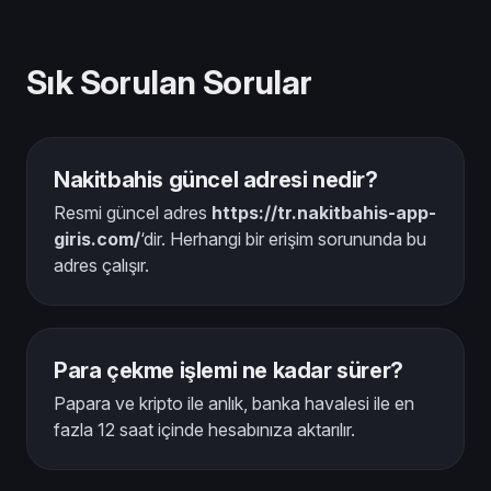
Sık Sorulan Sorular
Nakitbahis güncel adresi nedir?
Resmi güncel adres
https://tr.nakitbahis-app-
giris.com/
‘dir. Herhangi bir erişim sorununda bu
adres çalışır.
Para çekme işlemi ne kadar sürer?
Papara ve kripto ile anlık, banka havalesi ile en
fazla 12 saat içinde hesabınıza aktarılır.