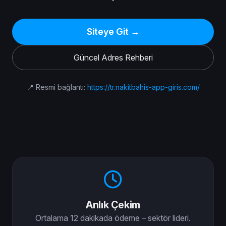
Siteye Git →
Güncel Adres Rehberi
📍 Resmi bağlantı:
https://tr.nakitbahis-app-giris.com/
Anlık Çekim
Ortalama 12 dakikada ödeme – sektör lideri.