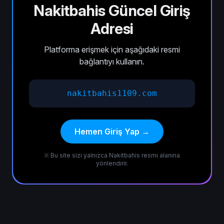
Nakitbahis Güncel Giriş
Adresi
Platforma erişmek için aşağıdaki resmi
bağlantıyı kullanın.
nakitbahis1109.com
Hemen Giriş Yap →
※ Bu site sizi yalnızca Nakitbahis resmi alanına
yönlendirir.