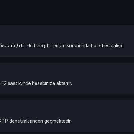
ris.com/
‘dir. Herhangi bir erişim sorununda bu adres çalışır.
 12 saat içinde hesabınıza aktarılır.
z RTP denetimlerinden geçmektedir.