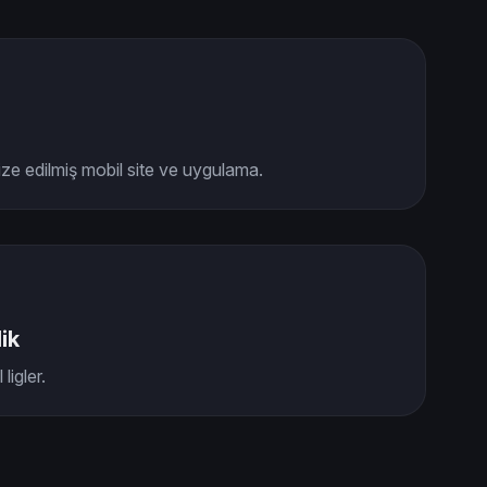
ize edilmiş mobil site ve uygulama.
ik
ligler.