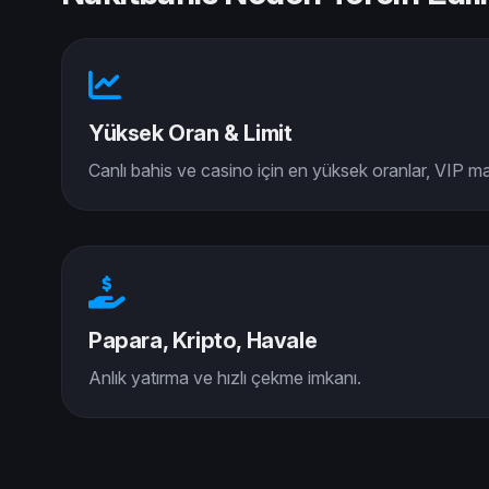
Yüksek Oran & Limit
Canlı bahis ve casino için en yüksek oranlar, VIP ma
Papara, Kripto, Havale
Anlık yatırma ve hızlı çekme imkanı.