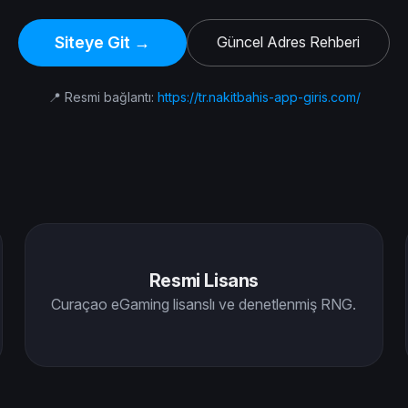
Siteye Git →
Güncel Adres Rehberi
📍 Resmi bağlantı:
https://tr.nakitbahis-app-giris.com/
Resmi Lisans
Curaçao eGaming lisanslı ve denetlenmiş RNG.