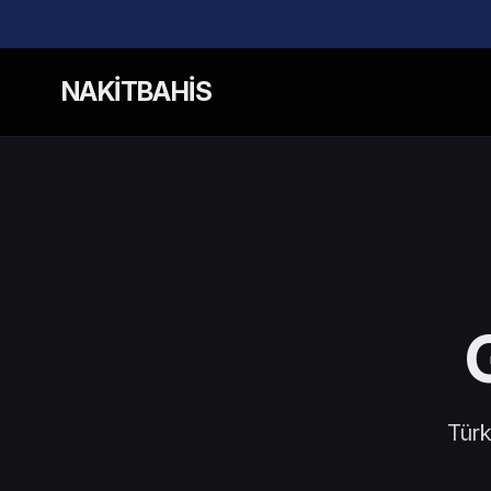
NAKİTBAHİS
Türk