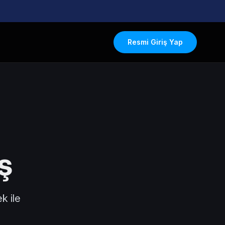
Resmi Giriş Yap
ş
k ile