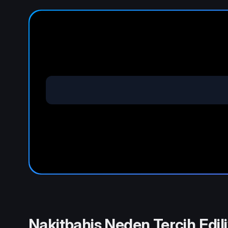
Nakitbahis Neden Tercih Edil