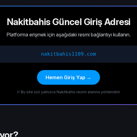
Nakitbahis Güncel Giriş Adresi
Platforma erişmek için aşağıdaki resmi bağlantıyı kullanın.
nakitbahis1109.com
Hemen Giriş Yap →
※ Bu site sizi yalnızca Nakitbahis resmi alanına yönlendirir.
iyor?