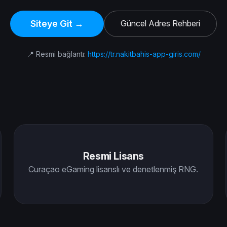
Siteye Git →
Güncel Adres Rehberi
📍 Resmi bağlantı:
https://tr.nakitbahis-app-giris.com/
Resmi Lisans
Curaçao eGaming lisanslı ve denetlenmiş RNG.