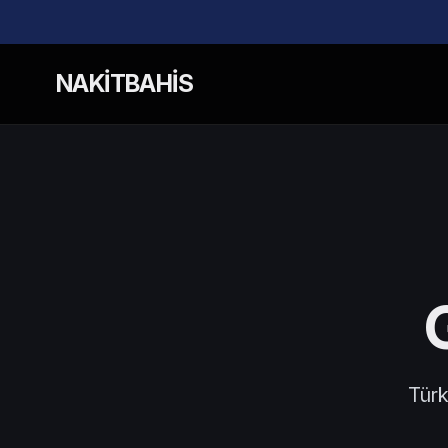
NAKİTBAHİS
Türk