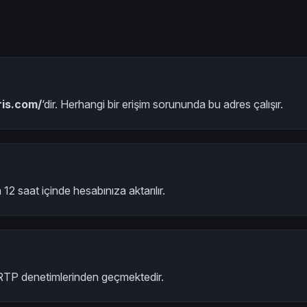
ris.com/
‘dir. Herhangi bir erişim sorununda bu adres çalışır.
 12 saat içinde hesabınıza aktarılır.
z RTP denetimlerinden geçmektedir.