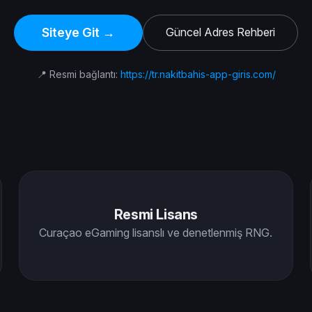
Siteye Git →
Güncel Adres Rehberi
📍 Resmi bağlantı:
https://tr.nakitbahis-app-giris.com/
Resmi Lisans
Curaçao eGaming lisanslı ve denetlenmiş RNG.