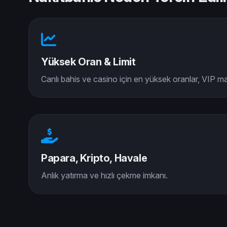
Yüksek Oran & Limit
Canlı bahis ve casino için en yüksek oranlar, VIP ma
Papara, Kripto, Havale
Anlık yatırma ve hızlı çekme imkanı.