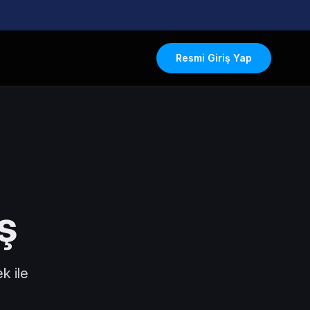
Resmi Giriş Yap
ş
k ile