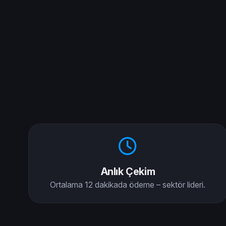
Anlık Çekim
Ortalama 12 dakikada ödeme – sektör lideri.