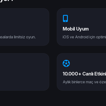
Mobil Uyum
salarda limitsiz oyun.
iOS ve Android için optim
10.000+ Canlı Etkinl
Aylık binlerce maç ve özel 