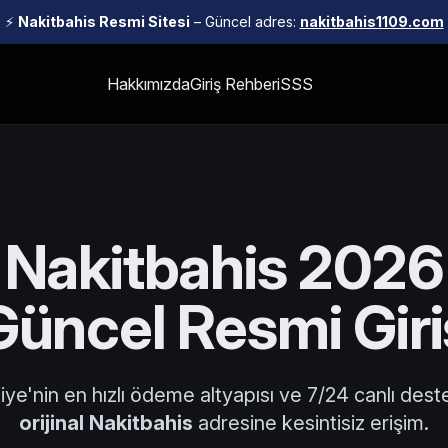
⚡
Nakitbahis Resmi Sitesi
– Güncel adres:
nakitbahis1109.com
Hakkımızda
Giriş Rehberi
SSS
Nakitbahis 2026
Güncel Resmi Giri
iye'nin en hızlı ödeme altyapısı ve 7/24 canlı deste
orijinal Nakitbahis
adresine kesintisiz erişim.