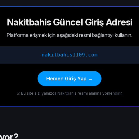
Nakitbahis Güncel Giriş Adresi
Platforma erişmek için aşağıdaki resmi bağlantıyı kullanın.
nakitbahis1109.com
Hemen Giriş Yap →
※ Bu site sizi yalnızca Nakitbahis resmi alanına yönlendirir.
iyor?