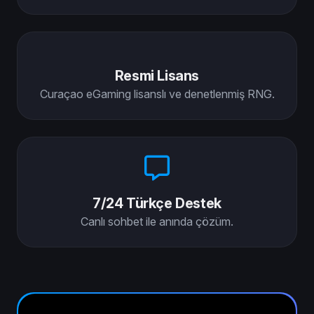
Resmi Lisans
Curaçao eGaming lisanslı ve denetlenmiş RNG.
7/24 Türkçe Destek
Canlı sohbet ile anında çözüm.