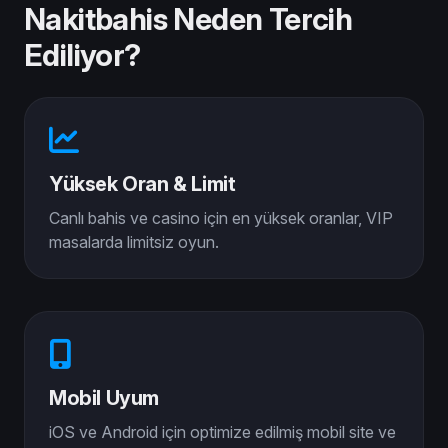
Nakitbahis Neden Tercih
Ediliyor?
Yüksek Oran & Limit
Canlı bahis ve casino için en yüksek oranlar, VIP
masalarda limitsiz oyun.
Mobil Uyum
iOS ve Android için optimize edilmiş mobil site ve