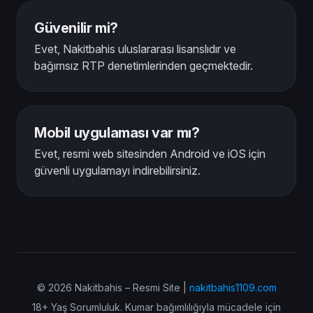
Güvenilir mi?
Evet, Nakitbahis uluslararası lisanslıdır ve
bağımsız RTP denetimlerinden geçmektedir.
Mobil uygulaması var mı?
Evet, resmi web sitesinden Android ve iOS için
güvenli uygulamayı indirebilirsiniz.
© 2026 Nakitbahis – Resmi Site |
nakitbahis1109.com
18+ Yaş Sorumluluk. Kumar bağımlılığıyla mücadele için