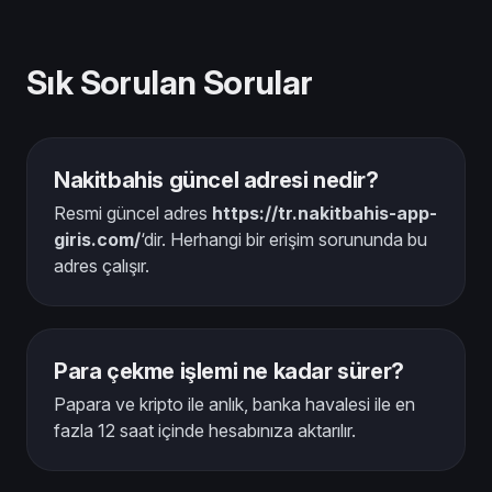
Sık Sorulan Sorular
Nakitbahis güncel adresi nedir?
Resmi güncel adres
https://tr.nakitbahis-app-
giris.com/
‘dir. Herhangi bir erişim sorununda bu
adres çalışır.
Para çekme işlemi ne kadar sürer?
Papara ve kripto ile anlık, banka havalesi ile en
fazla 12 saat içinde hesabınıza aktarılır.