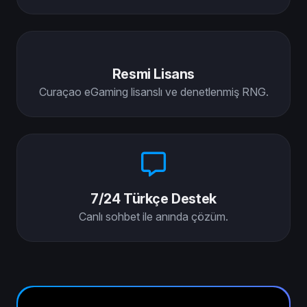
Resmi Lisans
Curaçao eGaming lisanslı ve denetlenmiş RNG.
7/24 Türkçe Destek
Canlı sohbet ile anında çözüm.