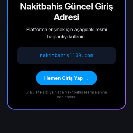
Nakitbahis Güncel Giriş
Adresi
Platforma erişmek için aşağıdaki resmi
bağlantıyı kullanın.
nakitbahis1109.com
Hemen Giriş Yap →
※ Bu site sizi yalnızca Nakitbahis resmi alanına
yönlendirir.