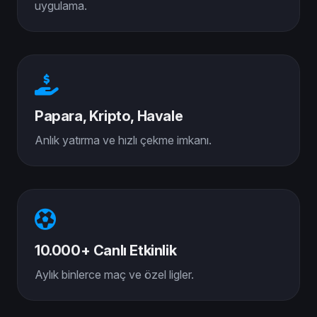
uygulama.
Papara, Kripto, Havale
Anlık yatırma ve hızlı çekme imkanı.
10.000+ Canlı Etkinlik
Aylık binlerce maç ve özel ligler.