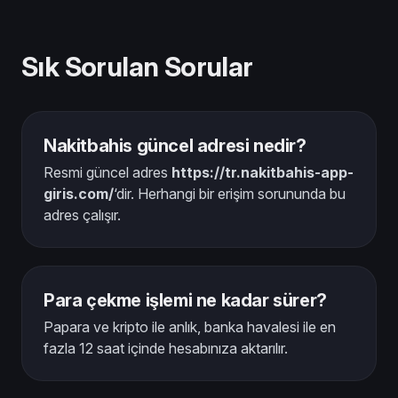
Sık Sorulan Sorular
Nakitbahis güncel adresi nedir?
Resmi güncel adres
https://tr.nakitbahis-app-
giris.com/
‘dir. Herhangi bir erişim sorununda bu
adres çalışır.
Para çekme işlemi ne kadar sürer?
Papara ve kripto ile anlık, banka havalesi ile en
fazla 12 saat içinde hesabınıza aktarılır.