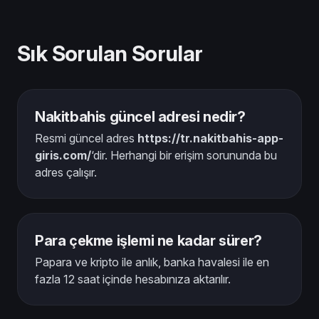
Sık Sorulan Sorular
Nakitbahis güncel adresi nedir?
Resmi güncel adres
https://tr.nakitbahis-app-
giris.com/
‘dir. Herhangi bir erişim sorununda bu
adres çalışır.
Para çekme işlemi ne kadar sürer?
Papara ve kripto ile anlık, banka havalesi ile en
fazla 12 saat içinde hesabınıza aktarılır.