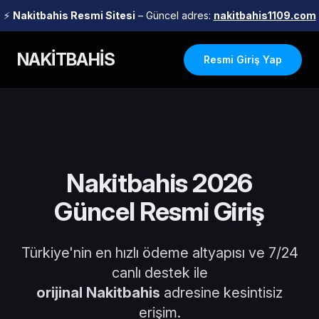
⚡
Nakitbahis Resmi Sitesi
– Güncel adres:
nakitbahis1109.com
NAKİTBAHİS
Resmi Giriş Yap
Nakitbahis 2026
Güncel Resmi Giriş
Türkiye'nin en hızlı ödeme altyapısı ve 7/24
canlı destek ile
orijinal Nakitbahis
adresine kesintisiz
erişim.