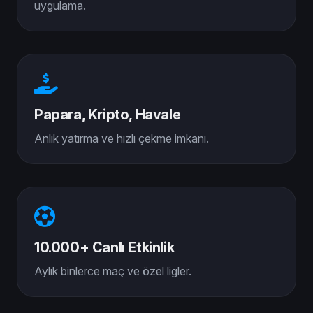
uygulama.
Papara, Kripto, Havale
Anlık yatırma ve hızlı çekme imkanı.
10.000+ Canlı Etkinlik
Aylık binlerce maç ve özel ligler.