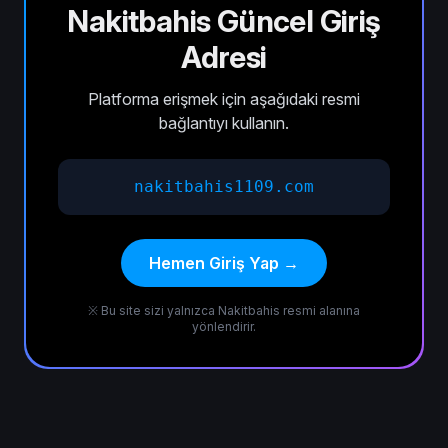
Nakitbahis Güncel Giriş
Adresi
Platforma erişmek için aşağıdaki resmi
bağlantıyı kullanın.
nakitbahis1109.com
Hemen Giriş Yap →
※ Bu site sizi yalnızca Nakitbahis resmi alanına
yönlendirir.