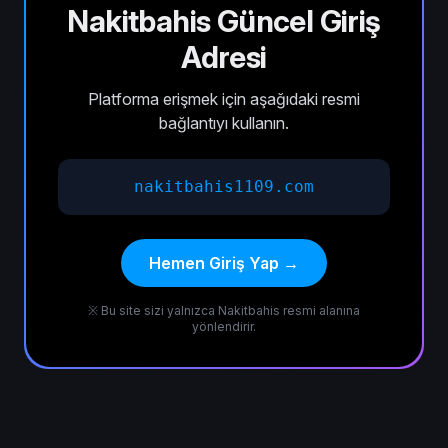
Nakitbahis Güncel Giriş
Adresi
Platforma erişmek için aşağıdaki resmi
bağlantıyı kullanın.
nakitbahis1109.com
Hemen Giriş Yap →
※ Bu site sizi yalnızca Nakitbahis resmi alanına
yönlendirir.