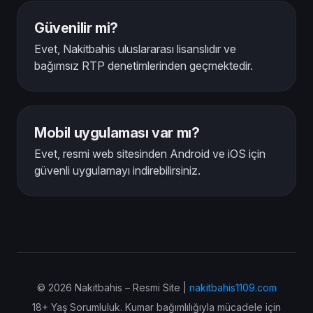
Güvenilir mi?
Evet, Nakitbahis uluslararası lisanslıdır ve
bağımsız RTP denetimlerinden geçmektedir.
Mobil uygulaması var mı?
Evet, resmi web sitesinden Android ve iOS için
güvenli uygulamayı indirebilirsiniz.
© 2026 Nakitbahis – Resmi Site |
nakitbahis1109.com
18+ Yaş Sorumluluk. Kumar bağımlılığıyla mücadele için