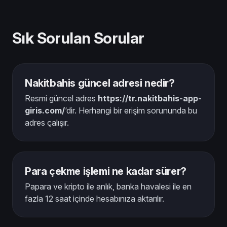
Sık Sorulan Sorular
Nakitbahis güncel adresi nedir?
Resmi güncel adres
https://tr.nakitbahis-app-
giris.com/
‘dir. Herhangi bir erişim sorununda bu
adres çalışır.
Para çekme işlemi ne kadar sürer?
Papara ve kripto ile anlık, banka havalesi ile en
fazla 12 saat içinde hesabınıza aktarılır.