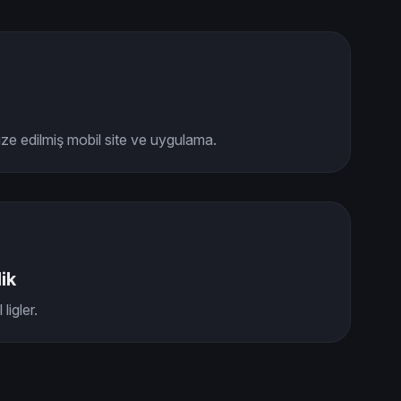
ize edilmiş mobil site ve uygulama.
ik
ligler.