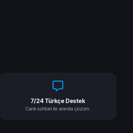
7/24 Türkçe Destek
Canlı sohbet ile anında çözüm.