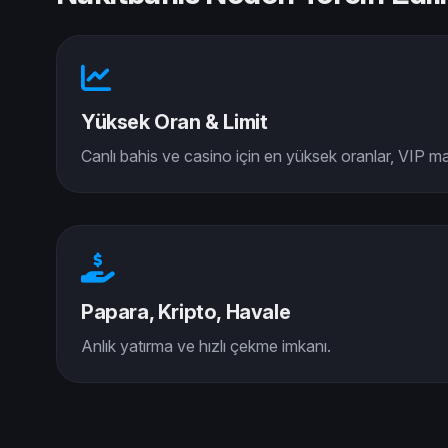
Yüksek Oran & Limit
Canlı bahis ve casino için en yüksek oranlar, VIP ma
Papara, Kripto, Havale
Anlık yatırma ve hızlı çekme imkanı.