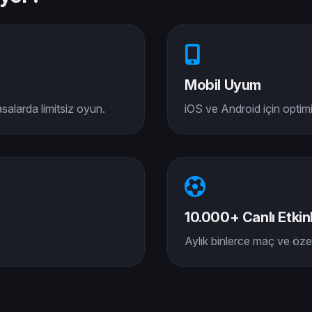
Mobil Uyum
salarda limitsiz oyun.
iOS ve Android için optim
10.000+ Canlı Etkinl
Aylık binlerce maç ve özel 