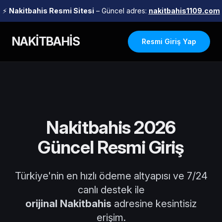
⚡
Nakitbahis Resmi Sitesi
– Güncel adres:
nakitbahis1109.com
NAKİTBAHİS
Resmi Giriş Yap
Nakitbahis 2026
Güncel Resmi Giriş
Türkiye'nin en hızlı ödeme altyapısı ve 7/24
canlı destek ile
orijinal Nakitbahis
adresine kesintisiz
erişim.