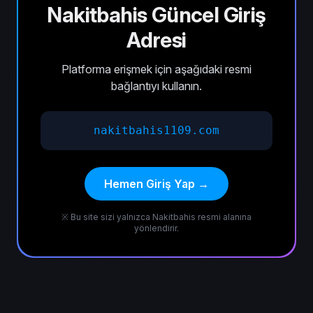
Nakitbahis Güncel Giriş
Adresi
Platforma erişmek için aşağıdaki resmi
bağlantıyı kullanın.
nakitbahis1109.com
Hemen Giriş Yap →
※ Bu site sizi yalnızca Nakitbahis resmi alanına
yönlendirir.