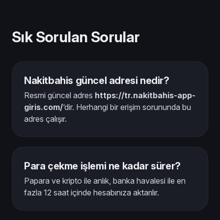
Sık Sorulan Sorular
Nakitbahis güncel adresi nedir?
Resmi güncel adres
https://tr.nakitbahis-app-
giris.com/
‘dir. Herhangi bir erişim sorununda bu
adres çalışır.
Para çekme işlemi ne kadar sürer?
Papara ve kripto ile anlık, banka havalesi ile en
fazla 12 saat içinde hesabınıza aktarılır.