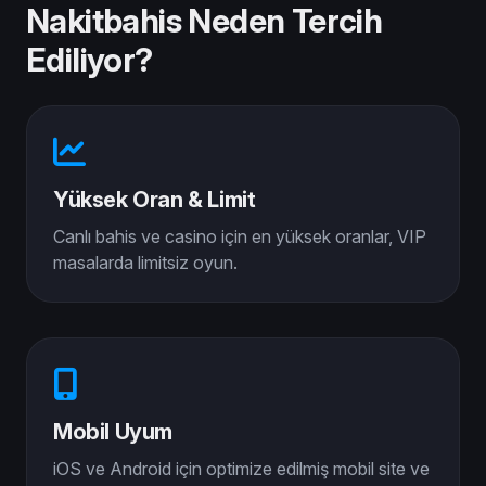
Nakitbahis Neden Tercih
Ediliyor?
Yüksek Oran & Limit
Canlı bahis ve casino için en yüksek oranlar, VIP
masalarda limitsiz oyun.
Mobil Uyum
iOS ve Android için optimize edilmiş mobil site ve