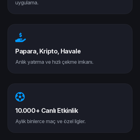
uygulama.
Papara, Kripto, Havale
Anlık yatırma ve hızlı çekme imkanı.
10.000+ Canlı Etkinlik
Aylık binlerce maç ve özel ligler.