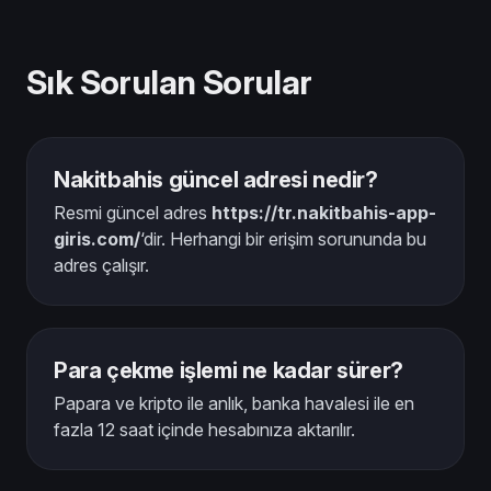
Sık Sorulan Sorular
Nakitbahis güncel adresi nedir?
Resmi güncel adres
https://tr.nakitbahis-app-
giris.com/
‘dir. Herhangi bir erişim sorununda bu
adres çalışır.
Para çekme işlemi ne kadar sürer?
Papara ve kripto ile anlık, banka havalesi ile en
fazla 12 saat içinde hesabınıza aktarılır.