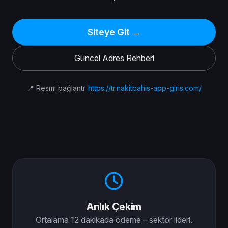
Siteye Git →
Güncel Adres Rehberi
📍 Resmi bağlantı:
https://tr.nakitbahis-app-giris.com/
Anlık Çekim
Ortalama 12 dakikada ödeme – sektör lideri.