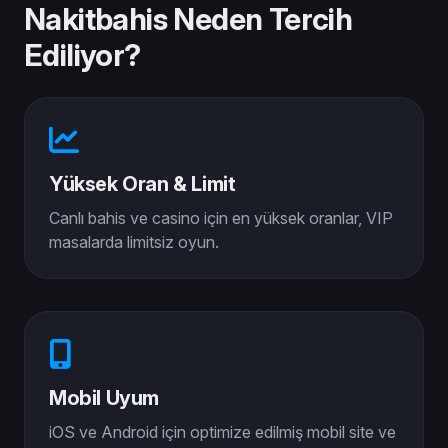
Nakitbahis Neden Tercih
Ediliyor?
Yüksek Oran & Limit
Canlı bahis ve casino için en yüksek oranlar, VIP
masalarda limitsiz oyun.
Mobil Uyum
iOS ve Android için optimize edilmiş mobil site ve