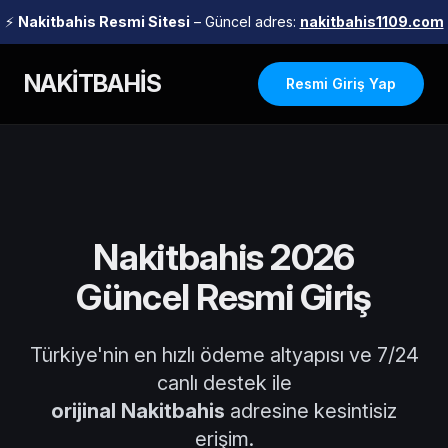
⚡
Nakitbahis Resmi Sitesi
– Güncel adres:
nakitbahis1109.com
NAKİTBAHİS
Resmi Giriş Yap
Nakitbahis 2026
Güncel Resmi Giriş
Türkiye'nin en hızlı ödeme altyapısı ve 7/24
canlı destek ile
orijinal Nakitbahis
adresine kesintisiz
erişim.