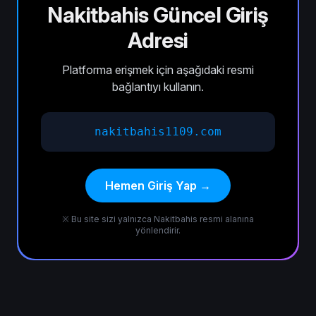
Nakitbahis Güncel Giriş
Adresi
Platforma erişmek için aşağıdaki resmi
bağlantıyı kullanın.
nakitbahis1109.com
Hemen Giriş Yap →
※ Bu site sizi yalnızca Nakitbahis resmi alanına
yönlendirir.