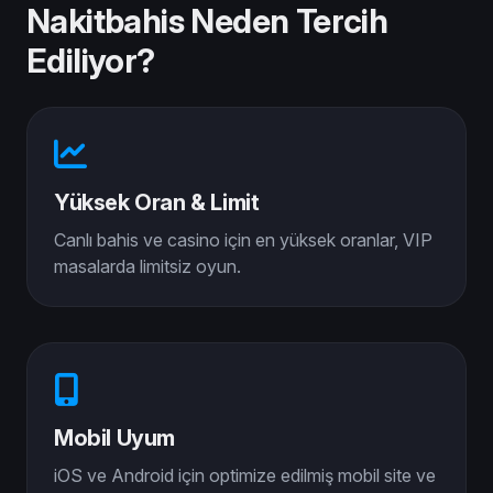
Nakitbahis Neden Tercih
Ediliyor?
Yüksek Oran & Limit
Canlı bahis ve casino için en yüksek oranlar, VIP
masalarda limitsiz oyun.
Mobil Uyum
iOS ve Android için optimize edilmiş mobil site ve