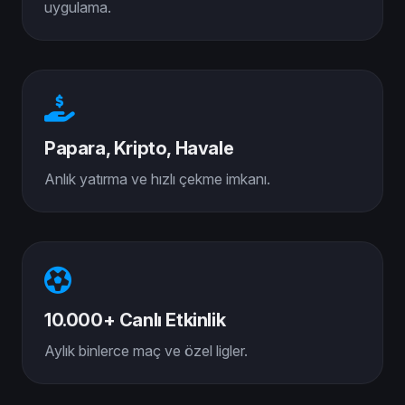
uygulama.
Papara, Kripto, Havale
Anlık yatırma ve hızlı çekme imkanı.
10.000+ Canlı Etkinlik
Aylık binlerce maç ve özel ligler.