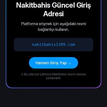
Nakitbahis Güncel Giriş
Adresi
Platforma erişmek için aşağıdaki resmi
bağlantıyı kullanın.
nakitbahis1109.com
Hemen Giriş Yap →
※ Bu site sizi yalnızca Nakitbahis resmi alanına
yönlendirir.