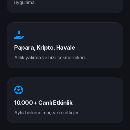
uygulama.
Papara, Kripto, Havale
Anlık yatırma ve hızlı çekme imkanı.
10.000+ Canlı Etkinlik
Aylık binlerce maç ve özel ligler.