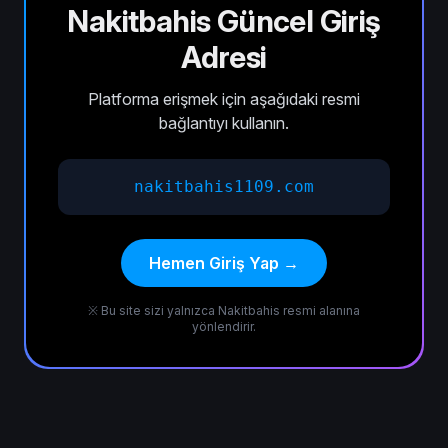
Nakitbahis Güncel Giriş
Adresi
Platforma erişmek için aşağıdaki resmi
bağlantıyı kullanın.
nakitbahis1109.com
Hemen Giriş Yap →
※ Bu site sizi yalnızca Nakitbahis resmi alanına
yönlendirir.