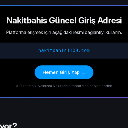
Nakitbahis Güncel Giriş Adresi
Platforma erişmek için aşağıdaki resmi bağlantıyı kullanın.
nakitbahis1109.com
Hemen Giriş Yap →
※ Bu site sizi yalnızca Nakitbahis resmi alanına yönlendirir.
iyor?