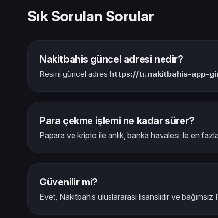
Sık Sorulan Sorular
Nakitbahis güncel adresi nedir?
Resmi güncel adres
https://tr.nakitbahis-app-gi
Para çekme işlemi ne kadar sürer?
Papara ve kripto ile anlık, banka havalesi ile en fazla
Güvenilir mi?
Evet, Nakitbahis uluslararası lisanslıdır ve bağımsı