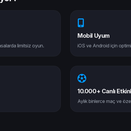
Mobil Uyum
salarda limitsiz oyun.
iOS ve Android için optim
10.000+ Canlı Etkinl
Aylık binlerce maç ve özel 