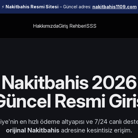
⚡
Nakitbahis Resmi Sitesi
– Güncel adres:
nakitbahis1109.com
Hakkımızda
Giriş Rehberi
SSS
Nakitbahis 2026
Güncel Resmi Giri
iye'nin en hızlı ödeme altyapısı ve 7/24 canlı deste
orijinal Nakitbahis
adresine kesintisiz erişim.