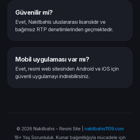
Güvenilir mi?
Evet, Nakitbahis uluslararası lisanslıdır ve
bağımsız RTP denetimlerinden geçmektedir.
Mobil uygulaması var mı?
Evet, resmi web sitesinden Android ve iOS için
güvenli uygulamayı indirebilirsiniz.
© 2026 Nakitbahis – Resmi Site |
nakitbahis1109.com
18+ Yaş Sorumluluk. Kumar bağımlılığıyla mücadele için