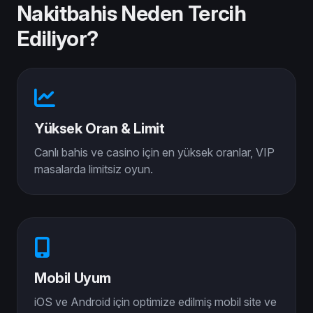
Nakitbahis Neden Tercih
Ediliyor?
Yüksek Oran & Limit
Canlı bahis ve casino için en yüksek oranlar, VIP
masalarda limitsiz oyun.
Mobil Uyum
iOS ve Android için optimize edilmiş mobil site ve