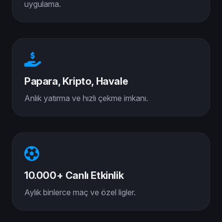
uygulama.
Papara, Kripto, Havale
Anlık yatırma ve hızlı çekme imkanı.
10.000+ Canlı Etkinlik
Aylık binlerce maç ve özel ligler.