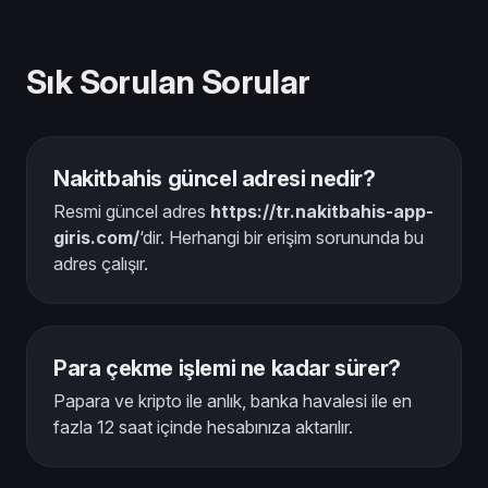
Sık Sorulan Sorular
Nakitbahis güncel adresi nedir?
Resmi güncel adres
https://tr.nakitbahis-app-
giris.com/
‘dir. Herhangi bir erişim sorununda bu
adres çalışır.
Para çekme işlemi ne kadar sürer?
Papara ve kripto ile anlık, banka havalesi ile en
fazla 12 saat içinde hesabınıza aktarılır.