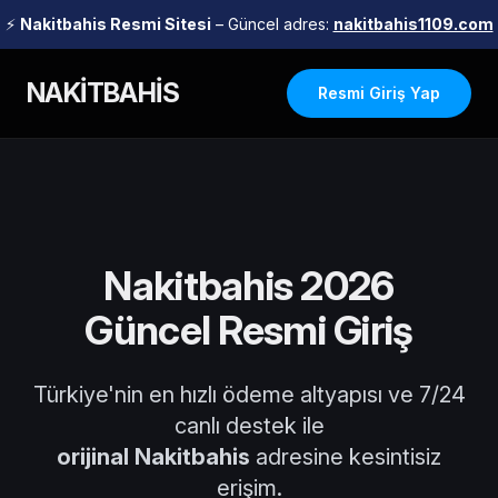
⚡
Nakitbahis Resmi Sitesi
– Güncel adres:
nakitbahis1109.com
NAKİTBAHİS
Resmi Giriş Yap
Nakitbahis 2026
Güncel Resmi Giriş
Türkiye'nin en hızlı ödeme altyapısı ve 7/24
canlı destek ile
orijinal Nakitbahis
adresine kesintisiz
erişim.