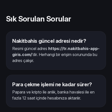
Sık Sorulan Sorular
Nakitbahis güncel adresi nedir?
Resmi güncel adres
https://tr.nakitbahis-app-
giris.com/
‘dir. Herhangi bir erişim sorununda bu
adres çalışır.
Para çekme işlemi ne kadar sürer?
Papara ve kripto ile anlık, banka havalesi ile en
fazla 12 saat içinde hesabınıza aktarılır.