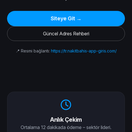
Siteye Git →
Güncel Adres Rehberi
📍 Resmi bağlantı:
https://tr.nakitbahis-app-giris.com/
Anlık Çekim
Ortalama 12 dakikada ödeme – sektör lideri.