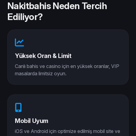
Nakitbahis Neden Tercih
Ediliyor?
Yüksek Oran & Limit
Canlı bahis ve casino için en yüksek oranlar, VIP
masalarda limitsiz oyun.
Mobil Uyum
iOS ve Android için optimize edilmiş mobil site ve