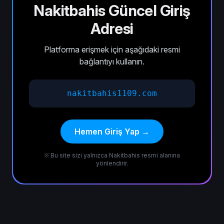
Nakitbahis Güncel Giriş
Adresi
Platforma erişmek için aşağıdaki resmi
bağlantıyı kullanın.
nakitbahis1109.com
Hemen Giriş Yap →
※ Bu site sizi yalnızca Nakitbahis resmi alanına
yönlendirir.