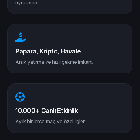
uygulama.
Papara, Kripto, Havale
Anlık yatırma ve hızlı çekme imkanı.
10.000+ Canlı Etkinlik
Aylık binlerce maç ve özel ligler.