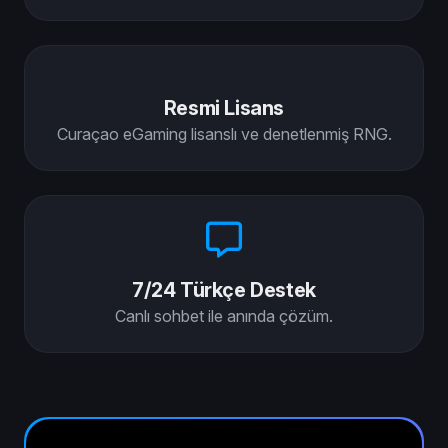
Resmi Lisans
Curaçao eGaming lisanslı ve denetlenmiş RNG.
7/24 Türkçe Destek
Canlı sohbet ile anında çözüm.