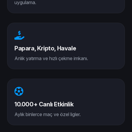
uygulama.
Papara, Kripto, Havale
Anlık yatırma ve hızlı çekme imkanı.
10.000+ Canlı Etkinlik
Aylık binlerce maç ve özel ligler.