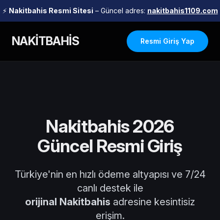
⚡
Nakitbahis Resmi Sitesi
– Güncel adres:
nakitbahis1109.com
NAKİTBAHİS
Resmi Giriş Yap
Nakitbahis 2026
Güncel Resmi Giriş
Türkiye'nin en hızlı ödeme altyapısı ve 7/24
canlı destek ile
orijinal Nakitbahis
adresine kesintisiz
erişim.