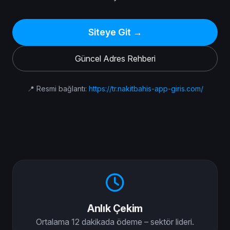
Siteye Git →
Güncel Adres Rehberi
📍 Resmi bağlantı:
https://tr.nakitbahis-app-giris.com/
Anlık Çekim
Ortalama 12 dakikada ödeme – sektör lideri.