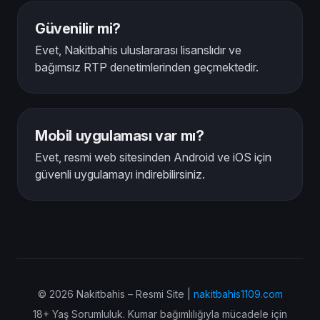
Güvenilir mi?
Evet, Nakitbahis uluslararası lisanslıdır ve
bağımsız RTP denetimlerinden geçmektedir.
Mobil uygulaması var mı?
Evet, resmi web sitesinden Android ve iOS için
güvenli uygulamayı indirebilirsiniz.
© 2026 Nakitbahis – Resmi Site |
nakitbahis1109.com
18+ Yaş Sorumluluk. Kumar bağımlılığıyla mücadele için