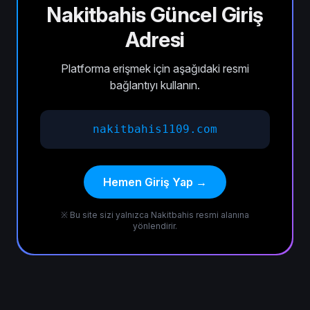
Nakitbahis Güncel Giriş
Adresi
Platforma erişmek için aşağıdaki resmi
bağlantıyı kullanın.
nakitbahis1109.com
Hemen Giriş Yap →
※ Bu site sizi yalnızca Nakitbahis resmi alanına
yönlendirir.