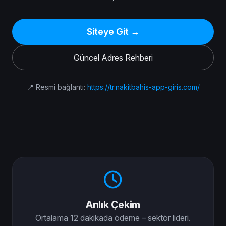
Siteye Git →
Güncel Adres Rehberi
📍 Resmi bağlantı:
https://tr.nakitbahis-app-giris.com/
Anlık Çekim
Ortalama 12 dakikada ödeme – sektör lideri.