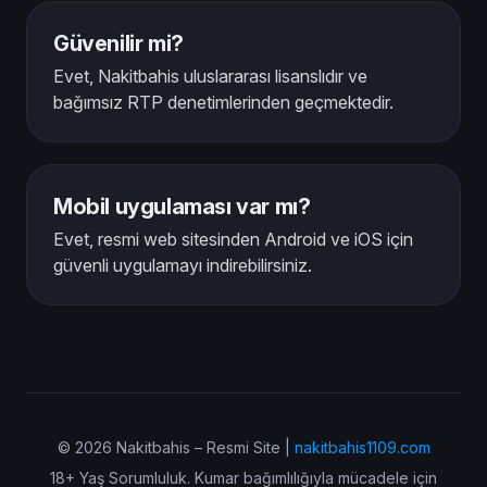
Güvenilir mi?
Evet, Nakitbahis uluslararası lisanslıdır ve
bağımsız RTP denetimlerinden geçmektedir.
Mobil uygulaması var mı?
Evet, resmi web sitesinden Android ve iOS için
güvenli uygulamayı indirebilirsiniz.
© 2026 Nakitbahis – Resmi Site |
nakitbahis1109.com
18+ Yaş Sorumluluk. Kumar bağımlılığıyla mücadele için