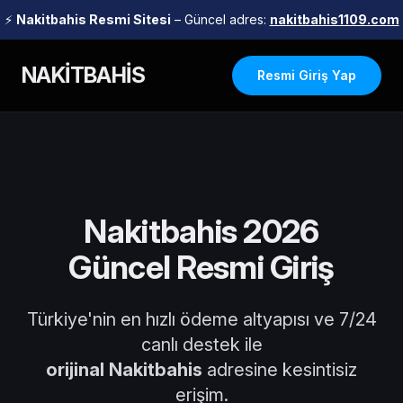
⚡
Nakitbahis Resmi Sitesi
– Güncel adres:
nakitbahis1109.com
NAKİTBAHİS
Resmi Giriş Yap
Nakitbahis 2026
Güncel Resmi Giriş
Türkiye'nin en hızlı ödeme altyapısı ve 7/24
canlı destek ile
orijinal Nakitbahis
adresine kesintisiz
erişim.