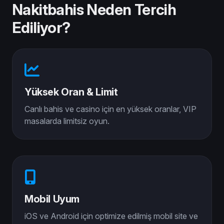
Nakitbahis Neden Tercih
Ediliyor?
Yüksek Oran & Limit
Canlı bahis ve casino için en yüksek oranlar, VIP
masalarda limitsiz oyun.
Mobil Uyum
iOS ve Android için optimize edilmiş mobil site ve