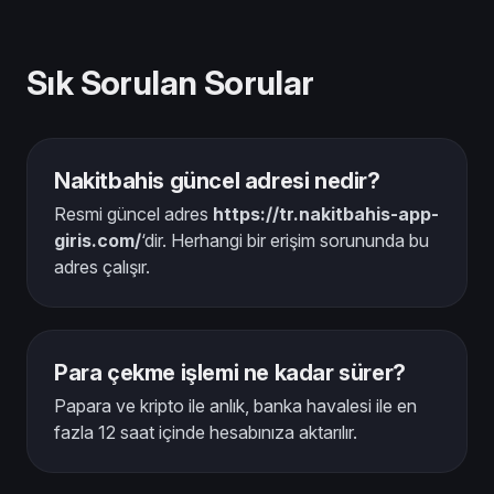
Sık Sorulan Sorular
Nakitbahis güncel adresi nedir?
Resmi güncel adres
https://tr.nakitbahis-app-
giris.com/
‘dir. Herhangi bir erişim sorununda bu
adres çalışır.
Para çekme işlemi ne kadar sürer?
Papara ve kripto ile anlık, banka havalesi ile en
fazla 12 saat içinde hesabınıza aktarılır.