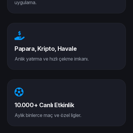
uygulama.
Papara, Kripto, Havale
Anlık yatırma ve hızlı çekme imkanı.
10.000+ Canlı Etkinlik
Aylık binlerce maç ve özel ligler.