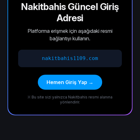
Nakitbahis Güncel Giriş
Adresi
Platforma erişmek için aşağıdaki resmi
bağlantıyı kullanın.
nakitbahis1109.com
Hemen Giriş Yap →
※ Bu site sizi yalnızca Nakitbahis resmi alanına
yönlendirir.