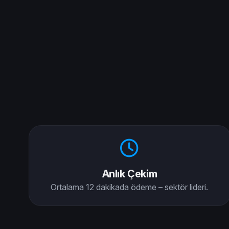
Anlık Çekim
Ortalama 12 dakikada ödeme – sektör lideri.