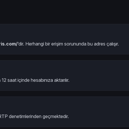
ris.com/
‘dir. Herhangi bir erişim sorununda bu adres çalışır.
 12 saat içinde hesabınıza aktarılır.
z RTP denetimlerinden geçmektedir.