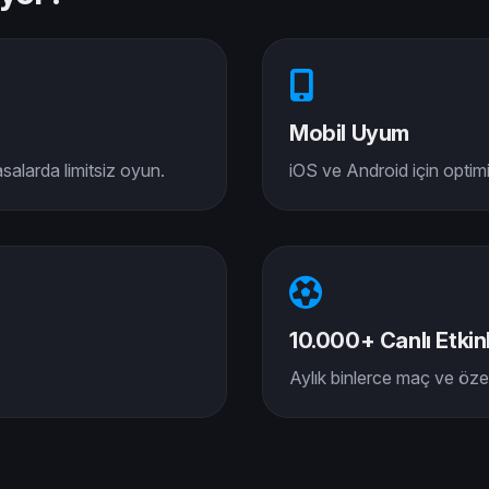
Mobil Uyum
salarda limitsiz oyun.
iOS ve Android için optim
10.000+ Canlı Etkinl
Aylık binlerce maç ve özel 