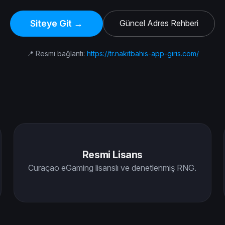
Siteye Git →
Güncel Adres Rehberi
📍 Resmi bağlantı:
https://tr.nakitbahis-app-giris.com/
Resmi Lisans
Curaçao eGaming lisanslı ve denetlenmiş RNG.