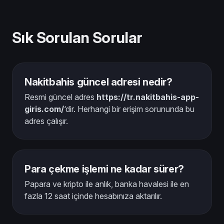
Sık Sorulan Sorular
Nakitbahis güncel adresi nedir?
Resmi güncel adres
https://tr.nakitbahis-app-
giris.com/
‘dir. Herhangi bir erişim sorununda bu
adres çalışır.
Para çekme işlemi ne kadar sürer?
Papara ve kripto ile anlık, banka havalesi ile en
fazla 12 saat içinde hesabınıza aktarılır.