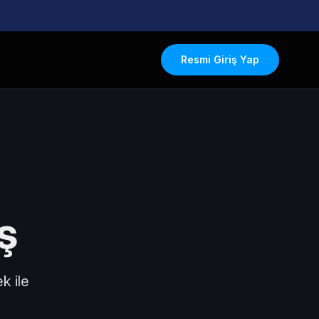
Resmi Giriş Yap
ş
k ile