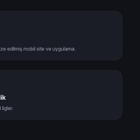
ize edilmiş mobil site ve uygulama.
ik
ligler.