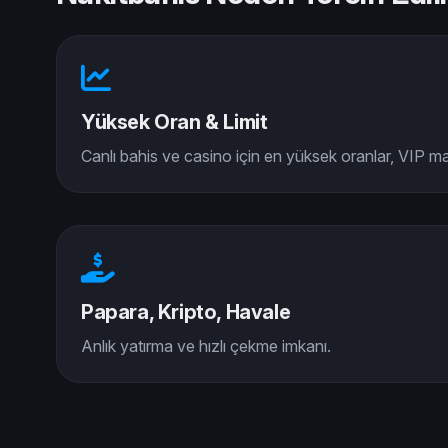
Yüksek Oran & Limit
Canlı bahis ve casino için en yüksek oranlar, VIP ma
Papara, Kripto, Havale
Anlık yatırma ve hızlı çekme imkanı.