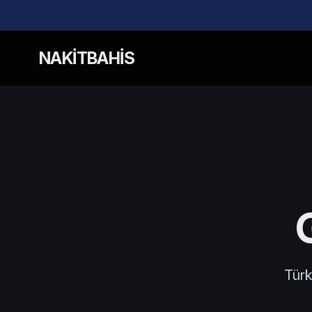
NAKİTBAHİS
Türk