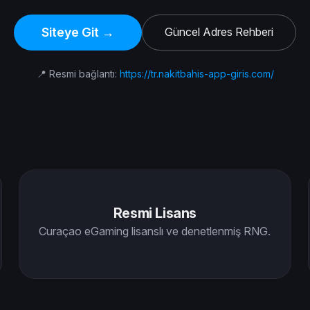
Siteye Git →
Güncel Adres Rehberi
📍 Resmi bağlantı:
https://tr.nakitbahis-app-giris.com/
Resmi Lisans
Curaçao eGaming lisanslı ve denetlenmiş RNG.