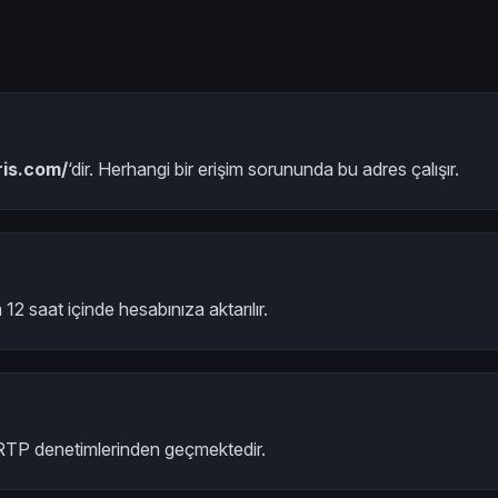
ris.com/
‘dir. Herhangi bir erişim sorununda bu adres çalışır.
 12 saat içinde hesabınıza aktarılır.
z RTP denetimlerinden geçmektedir.