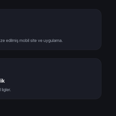
ize edilmiş mobil site ve uygulama.
ik
ligler.