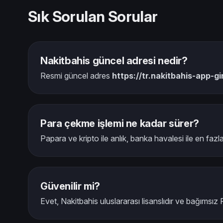
Sık Sorulan Sorular
Nakitbahis güncel adresi nedir?
Resmi güncel adres
https://tr.nakitbahis-app-gi
Para çekme işlemi ne kadar sürer?
Papara ve kripto ile anlık, banka havalesi ile en fazla
Güvenilir mi?
Evet, Nakitbahis uluslararası lisanslıdır ve bağımsı