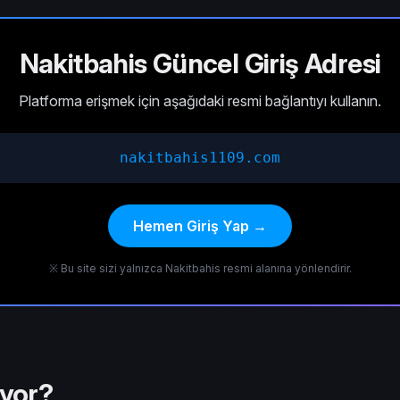
Nakitbahis Güncel Giriş Adresi
Platforma erişmek için aşağıdaki resmi bağlantıyı kullanın.
nakitbahis1109.com
Hemen Giriş Yap →
※ Bu site sizi yalnızca Nakitbahis resmi alanına yönlendirir.
iyor?