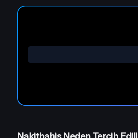
Nakitbahis Neden Tercih Edil