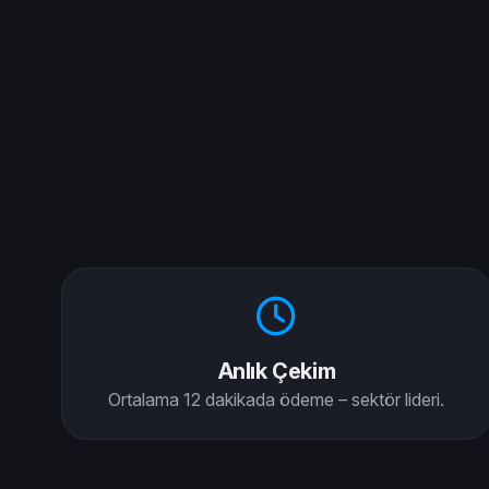
Anlık Çekim
Ortalama 12 dakikada ödeme – sektör lideri.