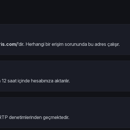
ris.com/
‘dir. Herhangi bir erişim sorununda bu adres çalışır.
 12 saat içinde hesabınıza aktarılır.
z RTP denetimlerinden geçmektedir.