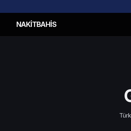
NAKİTBAHİS
Türk