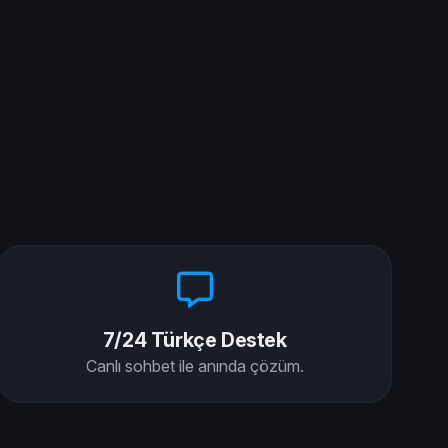
7/24 Türkçe Destek
Canlı sohbet ile anında çözüm.