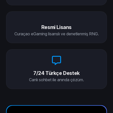
Resmi Lisans
Curaçao eGaming lisanslı ve denetlenmiş RNG.
7/24 Türkçe Destek
Canlı sohbet ile anında çözüm.