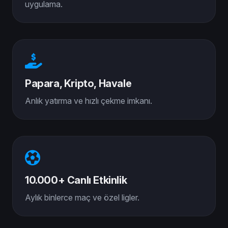
uygulama.
Papara, Kripto, Havale
Anlık yatırma ve hızlı çekme imkanı.
10.000+ Canlı Etkinlik
Aylık binlerce maç ve özel ligler.