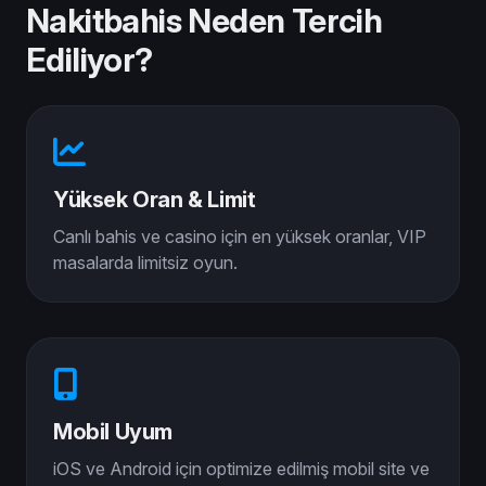
Nakitbahis Neden Tercih
Ediliyor?
Yüksek Oran & Limit
Canlı bahis ve casino için en yüksek oranlar, VIP
masalarda limitsiz oyun.
Mobil Uyum
iOS ve Android için optimize edilmiş mobil site ve