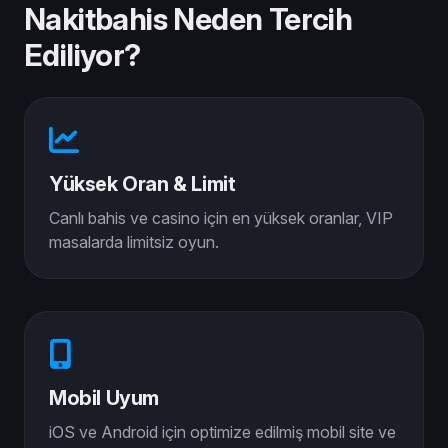
Nakitbahis Neden Tercih
Ediliyor?
Yüksek Oran & Limit
Canlı bahis ve casino için en yüksek oranlar, VIP
masalarda limitsiz oyun.
Mobil Uyum
iOS ve Android için optimize edilmiş mobil site ve