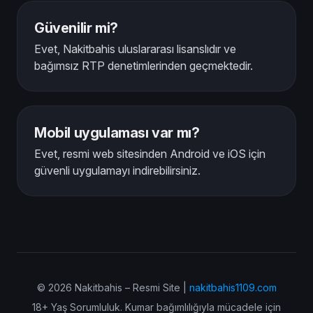
Güvenilir mi?
Evet, Nakitbahis uluslararası lisanslıdır ve
bağımsız RTP denetimlerinden geçmektedir.
Mobil uygulaması var mı?
Evet, resmi web sitesinden Android ve iOS için
güvenli uygulamayı indirebilirsiniz.
© 2026 Nakitbahis – Resmi Site |
nakitbahis1109.com
18+ Yaş Sorumluluk. Kumar bağımlılığıyla mücadele için