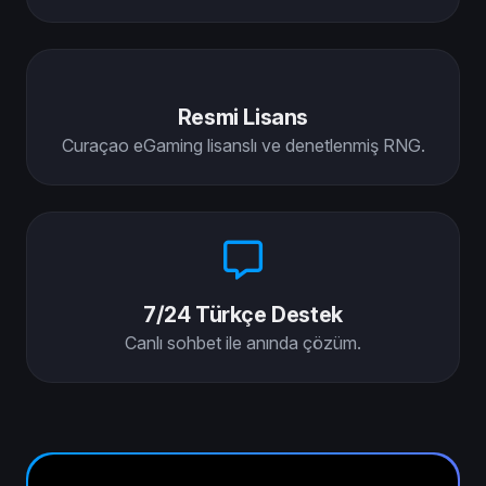
Resmi Lisans
Curaçao eGaming lisanslı ve denetlenmiş RNG.
7/24 Türkçe Destek
Canlı sohbet ile anında çözüm.