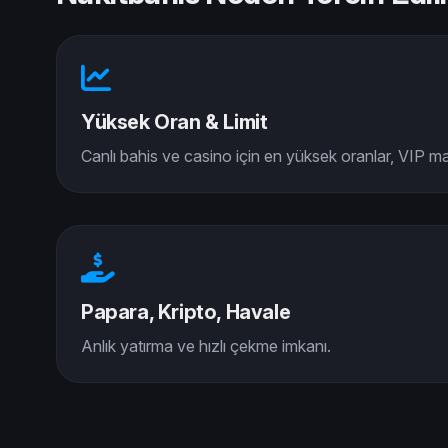
Yüksek Oran & Limit
Canlı bahis ve casino için en yüksek oranlar, VIP ma
Papara, Kripto, Havale
Anlık yatırma ve hızlı çekme imkanı.