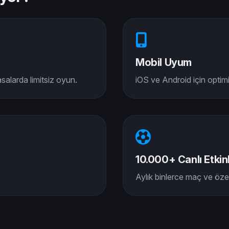
Mobil Uyum
salarda limitsiz oyun.
iOS ve Android için optim
10.000+ Canlı Etkinl
Aylık binlerce maç ve özel 